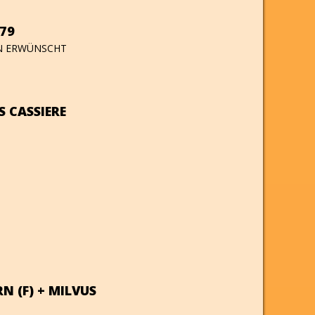
#79
EN ERWÜNSCHT
S CASSIERE
N (F) + MILVUS