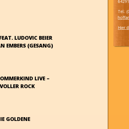
64291
Tel.: 
hoffa
Hier 
EAT. LUDOVIC BEIER
AN EMBERS (GESANG)
OMMERKIND LIVE –
 VOLLER ROCK
IE GOLDENE