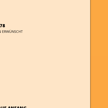
#78
EN ERWÜNSCHT
AUF ANFANG