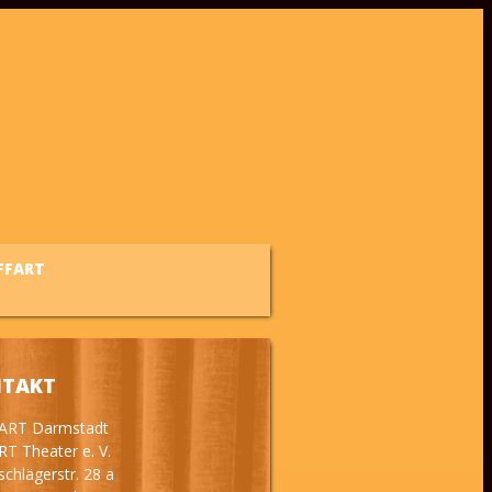
FFART
TAKT
ART Darmstadt
RT Theater e. V.
chlägerstr. 28 a