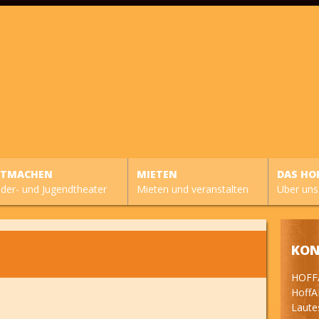
ITMACHEN
MIETEN
DAS HO
nder- und Jugendtheater
Mieten und veranstalten
Über uns
KON
HOFF
HoffA
Lautes