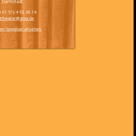
 Darmstadt
(0 61 51) 4 92 30 14
rttheater@gmx.de
den Spielplan ansehen.