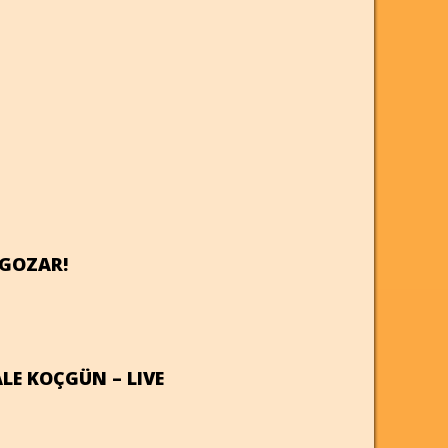
´GOZAR!
LE KOÇGÜN – LIVE