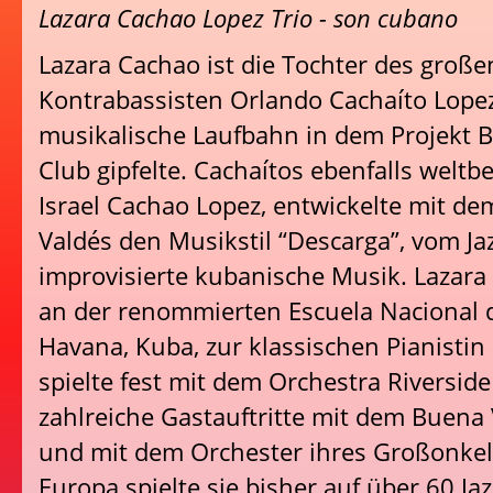
Lazara Cachao Lopez Trio - son cubano
Lazara Cachao ist die Tochter des große
Kontrabassisten Orlando Cachaíto Lope
musikalische Laufbahn in dem Projekt B
Club gipfelte. Cachaítos ebenfalls welt
Israel Cachao Lopez, entwickelte mit de
Valdés den Musikstil “Descarga”, vom Ja
improvisierte kubanische Musik. Lazar
an der renommierten Escuela Nacional d
Havana, Kuba, zur klassischen Pianistin 
spielte fest mit dem Orchestra Riverside
zahlreiche Gastauftritte mit dem Buena 
und mit dem Orchester ihres Großonkel
Europa spielte sie bisher auf über 60 Jaz