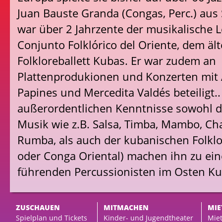
Juan Bauste Granda (Congas, Perc.) aus
war über 2 Jahrzente der musikalische L
Conjunto Folklórico del Oriente, dem äl
Folkloreballett Kubas. Er war zudem an
Plattenprodukionen und Konzerten mit 
Papines und Mercedita Valdés beteiligt..
außerordentlichen Kenntnisse sowohl d
Musik wie z.B. Salsa, Timba, Mambo, C
Rumba, als auch der kubanischen Folklo
oder Conga Oriental) machen ihn zu ei
führenden Percussionisten im Osten Ku
ZUSCHAUEN
MITMACHEN
MIE
Spielplan und Tickets
Kinder- und Jugendtheater
Miet