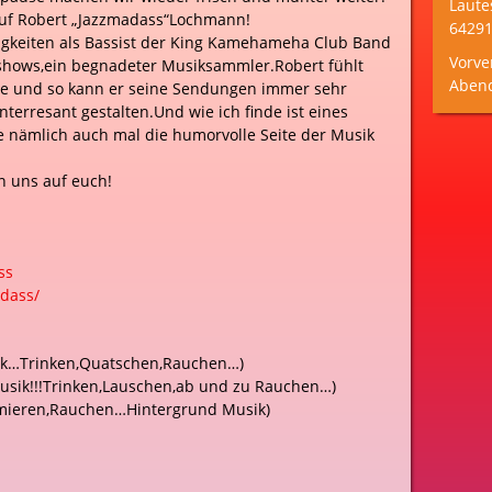
Laute
 auf Robert „Jazzmadass“Lochmann!
64291
tigkeiten als Bassist der King Kamehameha Club Band
Vorve
oshows,ein begnadeter Musiksammler.Robert fühlt
Aben
se und so kann er seine Sendungen immer sehr
terresant gestalten.Und wie ich finde ist eines
e nämlich auch mal die humorvolle Seite der Musik
n uns auf euch!
ss
dass/
ik…Trinke
n,Quatschen,Rauchen…)
sik!!!Trinken,Lauschen,a
b und zu Rauchen…)
mieren,Rau
chen…Hintergrund Musik)