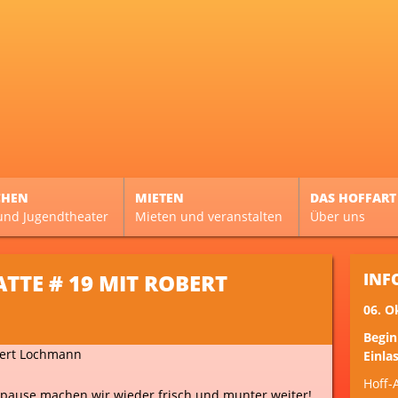
CHEN
MIETEN
DAS HOFFART
und Jugendtheater
Mieten und veranstalten
Über uns
TTE # 19 MIT ROBERT
INF
06. O
Begin
Einlas
Hoff-
ause machen wir wieder frisch und munter weiter!