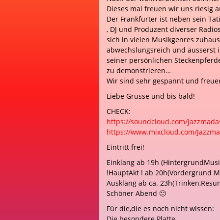
Dieses mal freuen wir uns riesig
Der Frankfurter ist neben sein Tä
, DJ und Produzent diverser Radi
sich in vielen Musikgenres zuhau
abwechslungsreich und äusserst in
seiner persönlichen Steckenpferd
zu demonstrieren…
Wir sind sehr gespannt und freue
Liebe Grüsse und bis bald!
CHECK:
https://soundcloud.com/
jazzmada
https://www.mixcloud.com/
Jazzma
Eintritt frei!
Einklang ab 19h (HintergrundMus
!HauptAkt ! ab 20h(Vordergrund Mu
Ausklang ab ca. 23h(Trinken,Resü
Schöner Abend 🙂
Für die,die es noch nicht wissen:
Die besondere Platte