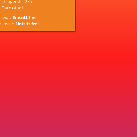
schlägerstr. 28a
 Darmstadt
rkauf:
Eintritt frei
dkasse:
Eintritt frei