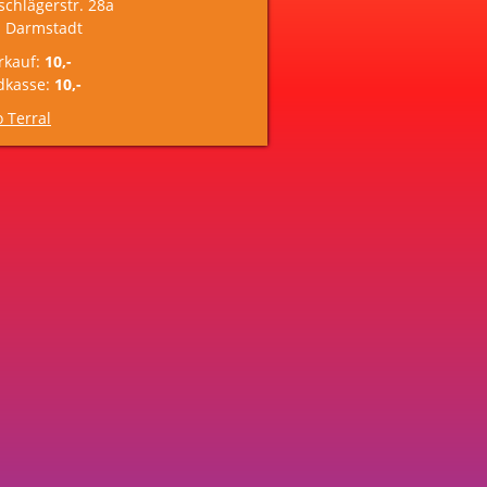
schlägerstr. 28a
 Darmstadt
rkauf:
10,-
dkasse:
10,-
o Terral