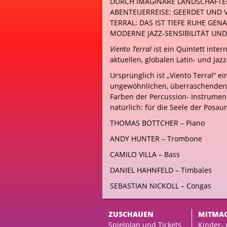
DURCH IMAGINÄRE LANDSCHAFTE
ABENTEUERREISE: GEERDET UND 
TERRAL: DAS IST TIEFE RUHE GE
MODERNE JAZZ-SENSIBILITÄT UN
Viento Terral
ist ein Quintett inter
aktuellen, globalen Latin- und Jaz
Ursprünglich ist „Viento Terral“ ei
ungewöhnlichen, überraschenden,
Farben der Percussion- Instrument
natürlich: für die Seele der Posa
THOMAS BÖTTCHER – Piano
ANDY HUNTER – Trombone
CAMILO VILLA – Bass
DANIEL HAHNFELD – Timbales
SEBASTIAN NICKOLL – Congas
ZUSCHAUEN
MITMA
Spielplan und Tickets
Kinder-