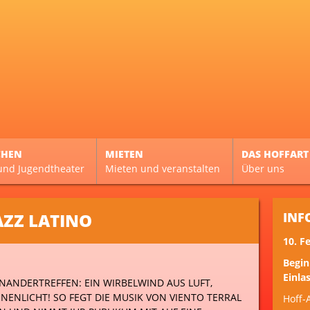
CHEN
MIETEN
DAS HOFFART
und Jugendtheater
Mieten und veranstalten
Über uns
AZZ LATINO
INF
10. F
Begin
Einlas
NANDERTREFFEN: EIN WIRBELWIND AUS LUFT,
ENLICHT! SO FEGT DIE MUSIK VON VIENTO TERRAL
Hoff-