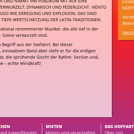
N UND NIMMT IHR PUBLIKUM MIT AUF EINE
Laute
VERWURZELT, DYNAMISCH UND FEDERLEICHT. VIENTO
64291
NAUSO WIE ERREGUNG UND EXPLOSION, DAS SIND
Vorve
D TIEFE WERTSCHÄTZUNG DER LATIN-TRADITIONEN.
Aben
national renommierter Musiker, die alle tief in der
Vient
z- Szene verwurzelt sind.
n Begriff aus der Seefahrt. Bei dieser
 innovativen Band aber steht er für die erdigen
e, die sprühende Gischt der Rythm- Section und,
une – echte Windkraft!
CHEN
MIETEN
DAS HOFFART
 und Jugendtheater
Mieten und veranstalten
Über uns