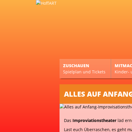
ZUSCHAUEN
MITMA
Spielplan und Tickets
Kinder- 
ALLES AUF ANFAN
Das
Improviationstheater
läd ern
Last euch Überraschen, es geht m