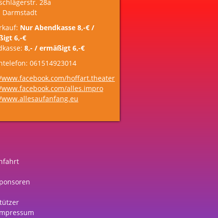
schlägerstr. 28a
 Darmstadt
rkauf:
Nur Abendkasse 8,-€ /
igt 6,-€
dkasse:
8,- / ermäßigt 6,-€
ntelefon: 061514923014
//www.facebook.com/hoffart.theater
//www.facebook.com/alles.impro
//www.allesaufanfang.eu
nfahrt
ponsoren
tützer
Impressum