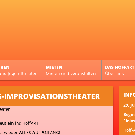
CHEN
MIETEN
DAS HOFFART
und Jugendtheater
Mieten und veranstalten
Über uns
G-IMPROVISATIONSTHEATER
INF
29. J
Begin
Einlas
eut ein ins HoffART.
Hoff-
al wieder
A
LLES
A
UF
A
NFANG!