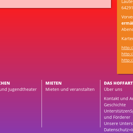
Laute
64291
Vorve
ermäß
Aben
Karte
http:
http:
http:
CHEN
MIETEN
DAS HOFFART
 und Jugendtheater
Mieten und veranstalten
Über uns
Kontakt und A
Geschichte
Unterstützen
S
und Förderer
Unsere Unters
Datenschutz+