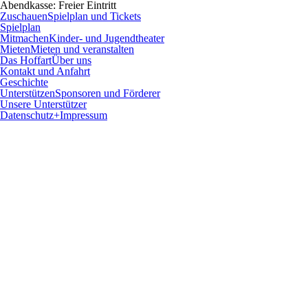
Abendkasse:
Freier Eintritt
Zuschauen
Spielplan und Tickets
Spielplan
Mitmachen
Kinder- und Jugendtheater
Mieten
Mieten und veranstalten
Das Hoffart
Über uns
Kontakt und Anfahrt
Geschichte
Unterstützen
Sponsoren und Förderer
Unsere Unterstützer
Datenschutz+Impressum