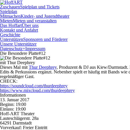
Zuschauen
Spielplan und Tickets
Spielplan
Mitmachen
Kinder- und Jugendtheater
Mieten
Mieten und veranstalten
Das Hoffart
Über uns
Kontakt und Anfahrt
Geschichte
Unterstützen
Sponsoren und Förderer
Unsere Unterstützer
Datenschutz+Impressum
Die Besondere Platte#12
mit Thur Deephrey
Dieses Mal mit
Thur Deephrey
, Produzent & DJ aus Kiew/Darmstadt. Be
Edits & Perkussions ergänzt. Nebenher spielt er häufig mit Bands w
regelmäßiger Gast.
CHECK:
https://soundcloud.com/
thurdeephrey
https://www.mixcloud.com/
thurdeephrey
Informationen
13. Januar 2017
Beginn: 19:00
Einlass: 19:00
Hoff-ART Theater
Lauteschlägerstr. 28a
64291 Darmstadt
Vorverkauf:
Freier Eintritt