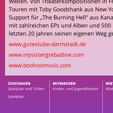
Welten. Von Theaterkompositionen in F
Touren mit Toby Goodshank aus New Yo
Support für „The Burning Hell“ aus Kana
mit zahlreichen EPs und Alben und 500
letzten 20 Jahren seinen eigenen Weg g
www.gutestube-darmstadt.de
www.mysistergrebadine.com
www.boohoomusic.com
ZUSCHAUEN
MITMACHEN
MIE
Spielplan und Tickets
Kinder- und Jugendtheater
Miet
Spielplan