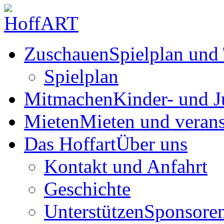
Zuschauen
Spielplan und 
Spielplan
Mitmachen
Kinder- und J
Mieten
Mieten und verans
Das Hoffart
Über uns
Kontakt und Anfahrt
Geschichte
Unterstützen
Sponsoren