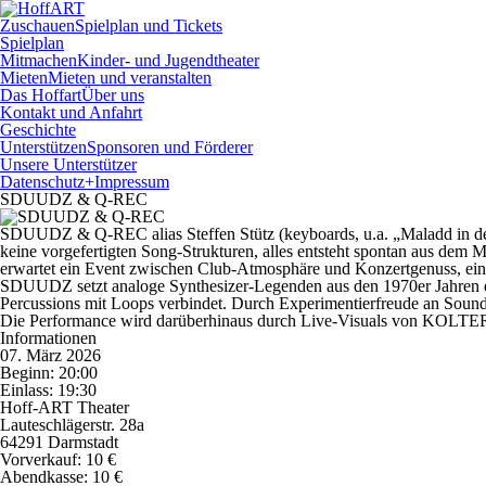
Zuschauen
Spielplan und Tickets
Spielplan
Mitmachen
Kinder- und Jugendtheater
Mieten
Mieten und veranstalten
Das Hoffart
Über uns
Kontakt und Anfahrt
Geschichte
Unterstützen
Sponsoren und Förderer
Unsere Unterstützer
Datenschutz+Impressum
SDUUDZ & Q-REC
SDUUDZ & Q-REC
alias Steffen Stütz (keyboards, u.a.
„Maladd in de
keine vorgefertigten Song-Strukturen, alles entsteht spontan aus de
erwartet ein Event zwischen Club-Atmosphäre und Konzertgenuss, e
SDUUDZ
setzt analoge Synthesizer-Legenden aus den 1970er Jahren
Percussions mit Loops verbindet. Durch Experimentierfreude an Sounds
Die Performance wird darüberhinaus durch Live-Visuals von
KOLTE
Informationen
07. März 2026
Beginn: 20:00
Einlass: 19:30
Hoff-ART Theater
Lauteschlägerstr. 28a
64291 Darmstadt
Vorverkauf:
10 €
Abendkasse:
10 €