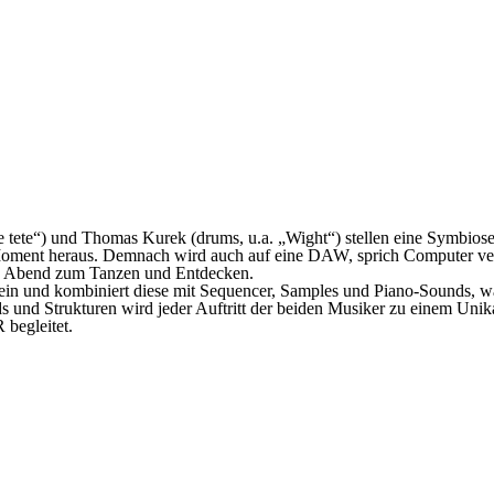
 tete“
) und Thomas Kurek (drums, u.a.
„Wight“
) stellen eine Symbios
m Moment heraus. Demnach wird auch auf eine DAW, sprich Computer ve
in Abend zum Tanzen und Entdecken.
 ein und kombiniert diese mit Sequencer, Samples und Piano-Sounds, 
 und Strukturen wird jeder Auftritt der beiden Musiker zu einem Unika
R
begleitet.