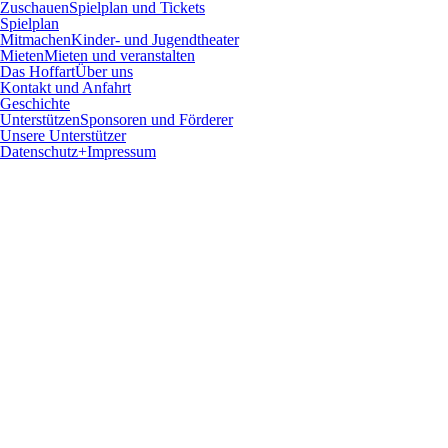
Zuschauen
Spielplan und Tickets
Spielplan
Mitmachen
Kinder- und Jugendtheater
Mieten
Mieten und veranstalten
Das Hoffart
Über uns
Kontakt und Anfahrt
Geschichte
Unterstützen
Sponsoren und Förderer
Unsere Unterstützer
Datenschutz+Impressum