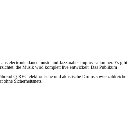
e aus
electronic dance music
und
Jazz
-naher Improvisation her. Es gibt
rzichtet, die Musik wird komplett
live
entwickelt. Das Publikum
während
Q-REC
elektronische und akustische Drums sowie zahlreiche
t ohne Sicherheitsnetz.