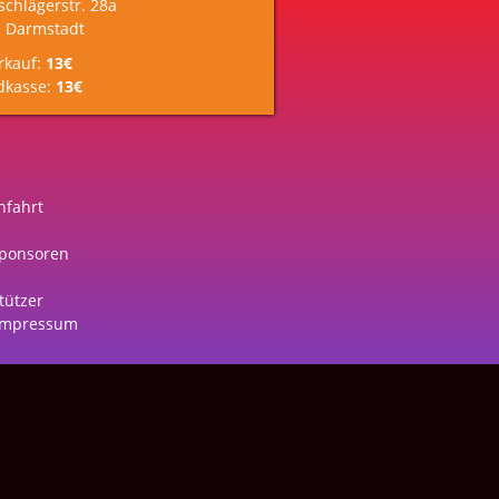
schlägerstr. 28a
 Darmstadt
rkauf:
13€
dkasse:
13€
nfahrt
ponsoren
tützer
Impressum