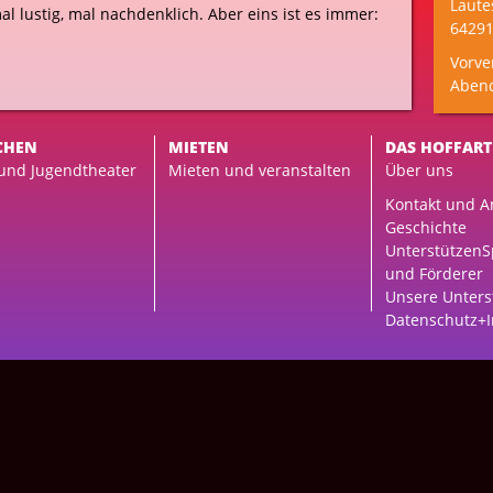
Laute
 lustig, mal nachdenklich. Aber eins ist es immer:
64291
Vorve
Aben
CHEN
MIETEN
DAS HOFFART
 und Jugendtheater
Mieten und veranstalten
Über uns
Kontakt und A
Geschichte
Unterstützen
S
und Förderer
Unsere Unters
Datenschutz+