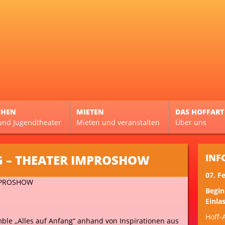
CHEN
MIETEN
DAS HOFFART
und Jugendtheater
Mieten und veranstalten
Über uns
G – THEATER IMPROSHOW
INF
07. F
Begin
Einlas
Hoff-
ble „Alles auf Anfang“ anhand von Inspirationen aus