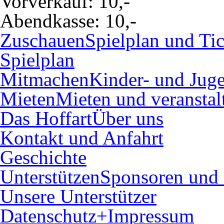
Vorverkauf:
10,-
Abendkasse:
10,-
Zuschauen
Spielplan und Tic
Spielplan
Mitmachen
Kinder- und Juge
Mieten
Mieten und veranstal
Das Hoffart
Über uns
Kontakt und Anfahrt
Geschichte
Unterstützen
Sponsoren und 
Unsere Unterstützer
Datenschutz+Impressum