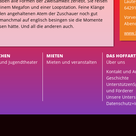
ben alle Formen der Zweisamkeit zerlebt. Sie reisen
Laute
 einem Megafon und einer Loopstation. Feine Klänge
64291
den angehaltenen Atem der Zuschauer noch gut
Vorve
 manchmal auf englisch besingen sie die Momente
Aben
sen hätte. Und all die anderen auch.
www.k
CHEN
MIETEN
DAS HOFFART
 und Jugendtheater
Mieten und veranstalten
Über uns
Kontakt und A
Geschichte
Unterstützen
S
und Förderer
Unsere Unters
Datenschutz+