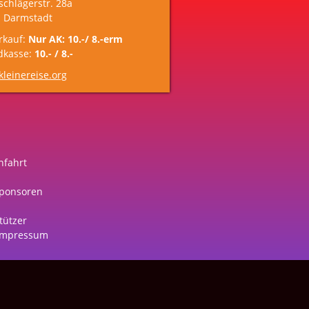
schlägerstr. 28a
 Darmstadt
rkauf:
Nur AK: 10.-/ 8.-erm
dkasse:
10.- / 8.-
leinereise.org
nfahrt
ponsoren
tützer
Impressum