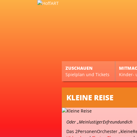
ZUSCHAUEN
MITMA
Spielplan und Tickets
Kinder- 
KLEINE REISE
Oder „MeinlustigerExfreundundich
Das 2PersonenOrchester „kleineRe