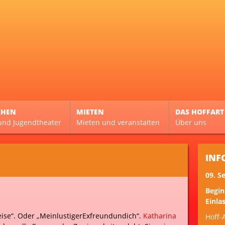
CHEN
MIETEN
DAS HOFFART
und Jugendtheater
Mieten und veranstalten
Über uns
INF
09. S
Begin
Einlas
ise“. Oder „MeinlustigerExfreundundich“.
Katharina
Hoff-