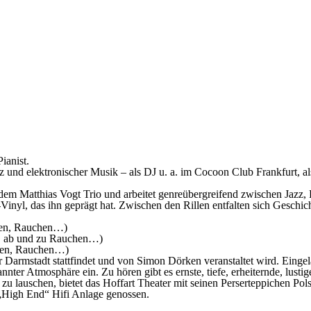
ianist.
zz und elektronischer Musik – als DJ u. a. im Cocoon Club Frankfurt, 
 dem Matthias Vogt Trio und arbeitet genreübergreifend zwischen Jazz
Vinyl, das ihn geprägt hat. Zwischen den Rillen entfalten sich Geschic
chen, Rauchen…)
n, ab und zu Rauchen…)
eren, Rauchen…)
r Darmstadt stattfindet und von Simon Dörken veranstaltet wird. Eingel
nter Atmosphäre ein. Zu hören gibt es ernste, tiefe, erheiternde, lust
u lauschen, bietet das Hoffart Theater mit seinen Perserteppichen Po
e „High End“ Hifi Anlage genossen.