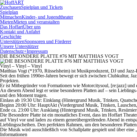
Zuschauen
Spielplan und Tickets
Spielplan
Mitmachen
Kinder- und Jugendtheater
Mieten
Mieten und veranstalten
Das Hoffart
Über uns
Kontakt und Anfahrt
Geschichte
Unterstützen
Sponsoren und Förderer
Unsere Unterstützer
Datenschutz+Impressum
DIE BESONDERE PLATTE #76 MIT MATTHIAS VOGT
Vinyl – Vinyl – Vinyl
Matthias Vogt (*1970, Rüsselsheim) ist Musikproduzent, DJ und Jazz-P
Seit den frühen 1990er-Jahren bewegt er sich zwischen Clubkultur, Ja
Projekten.
Er ist Mitbegründer von Formationen wie Motorcitysoul, [re:jazz] und
An diesem Abend legt er seine besonderen Platten auf – sein Lieblings-
und den Moment tragen.
Einlass ab 19:30 Uhr: Einklang (Hintergrund Musik, Trinken, Quats
Beginn 20:00 Uhr: HauptAkt (Vordergrund Musik, Trinken, Lausche
Ende ca. 23:00 Uhr: Ausklang (Hintergrund Musik, Trinken, Resümi
Die Besondere Platte ist ein monatliches Event, dass im Hoffart Theate
auf Vinyl vor und laden zu einem genreübergreifenden Abend in entspan
Lieblingsscheiben. Den perfekten Rahmen, um den besonderen Platten z
Die Musik wird ausschließlich von Schallplatte gespielt und über ein
Informationen