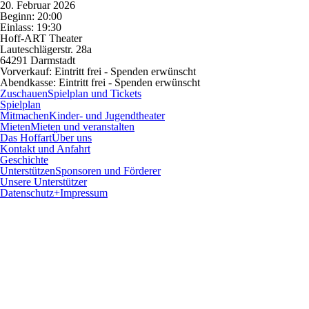
20. Februar 2026
Beginn: 20:00
Einlass: 19:30
Hoff-ART Theater
Lauteschlägerstr. 28a
64291 Darmstadt
Vorverkauf:
Eintritt frei - Spenden erwünscht
Abendkasse:
Eintritt frei - Spenden erwünscht
Zuschauen
Spielplan und Tickets
Spielplan
Mitmachen
Kinder- und Jugendtheater
Mieten
Mieten und veranstalten
Das Hoffart
Über uns
Kontakt und Anfahrt
Geschichte
Unterstützen
Sponsoren und Förderer
Unsere Unterstützer
Datenschutz+Impressum