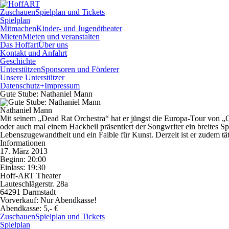
Zuschauen
Spielplan und Tickets
Spielplan
Mitmachen
Kinder- und Jugendtheater
Mieten
Mieten und veranstalten
Das Hoffart
Über uns
Kontakt und Anfahrt
Geschichte
Unterstützen
Sponsoren und Förderer
Unsere Unterstützer
Datenschutz+Impressum
Gute Stube: Nathaniel Mann
Nathaniel Mann
Mit seinem „Dead Rat Orchestra“ hat er jüngst die Europa-Tour von „G
oder auch mal einem Hackbeil präsentiert der Songwriter ein breites S
Lebenszugewandtheit und ein Faible für Kunst. Derzeit ist er zudem
Informationen
17. März 2013
Beginn: 20:00
Einlass: 19:30
Hoff-ART Theater
Lauteschlägerstr. 28a
64291 Darmstadt
Vorverkauf:
Nur Abendkasse!
Abendkasse:
5,- €
Zuschauen
Spielplan und Tickets
Spielplan