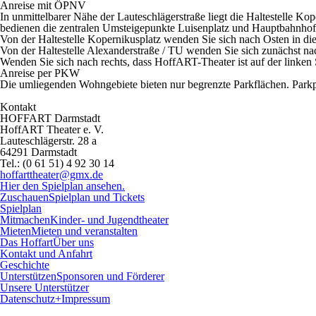
Anreise mit ÖPNV
In unmittelbarer Nähe der Lauteschlägerstraße liegt die Haltestelle Ko
bedienen die zentralen Umsteigepunkte Luisenplatz und Hauptbahnhof.
Von der Haltestelle Kopernikusplatz wenden Sie sich nach Osten in die
Von der Haltestelle Alexanderstraße / TU wenden Sie sich zunächst nac
Wenden Sie sich nach rechts, dass HoffART-Theater ist auf der linken 
Anreise per PKW
Die umliegenden Wohngebiete bieten nur begrenzte Parkflächen. Parkp
Kontakt
HOFFART Darmstadt
HoffART Theater e. V.
Lauteschlägerstr. 28 a
64291 Darmstadt
Tel.: (0 61 51) 4 92 30 14
hoffarttheater@gmx.de
Hier den Spielplan ansehen.
Zuschauen
Spielplan und Tickets
Spielplan
Mitmachen
Kinder- und Jugendtheater
Mieten
Mieten und veranstalten
Das Hoffart
Über uns
Kontakt und Anfahrt
Geschichte
Unterstützen
Sponsoren und Förderer
Unsere Unterstützer
Datenschutz+Impressum