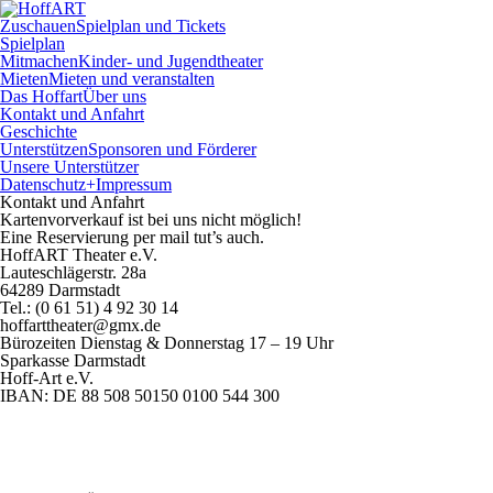
Zuschauen
Spielplan und Tickets
Spielplan
Mitmachen
Kinder- und Jugendtheater
Mieten
Mieten und veranstalten
Das Hoffart
Über uns
Kontakt und Anfahrt
Geschichte
Unterstützen
Sponsoren und Förderer
Unsere Unterstützer
Datenschutz+Impressum
Kontakt und Anfahrt
Kartenvorverkauf ist bei uns nicht möglich!
Eine Reservierung per mail tut’s auch.
HoffART Theater e.V.
Lauteschlägerstr. 28a
64289 Darmstadt
Tel.: (0 61 51) 4 92 30 14
hoffarttheater@gmx.de
Bürozeiten Dienstag & Donnerstag 17 – 19 Uhr
Sparkasse Darmstadt
Hoff-Art e.V.
IBAN: DE 88 508 50150 0100 544 300