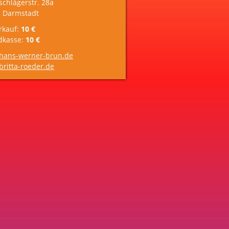
schlägerstr. 28a
 Darmstadt
rkauf:
10 €
dkasse:
10 €
hans-werner-brun.de
ritta-roeder.de