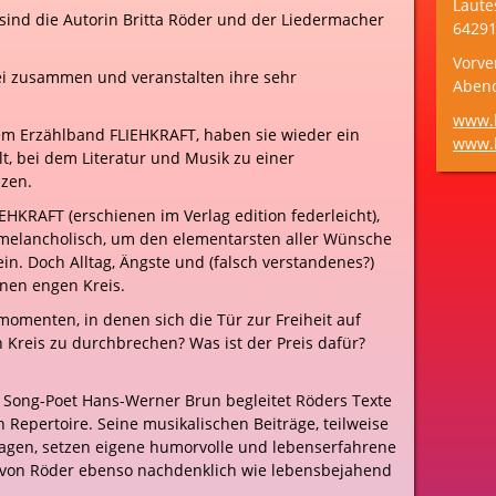
Laute
sind die Autorin Britta Röder und der Liedermacher
64291
Vorve
wei zusammen und veranstalten ihre sehr
Aben
www.
em Erzählband FLIEHKRAFT, haben sie wieder ein
www.b
 bei dem Literatur und Musik zu einer
lzen.
EHKRAFT (erschienen im Verlag edition federleicht),
 melancholisch, um den elementarsten aller Wünsche
sein. Doch Alltag, Ängste und (falsch verstandenes?)
inen engen Kreis.
momenten, in denen sich die Tür zur Freiheit auf
n Kreis zu durchbrechen? Was ist der Preis dafür?
 Song-Poet Hans-Werner Brun begleitet Röders Texte
n Repertoire. Seine musikalischen Beiträge, teilweise
agen, setzen eigene humorvolle und lebenserfahrene
n von Röder ebenso nachdenklich wie lebensbejahend